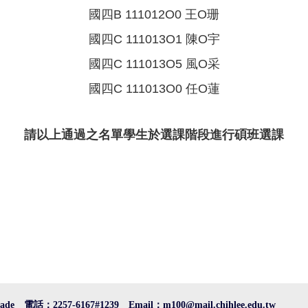
國四B 111012O0 王O珊
國四C 111013O1 陳O宇
國四C 111013O5 風O采
國四C 111013O0 任O蓮
請以上通過之名單學生於選課階段進行碩班選課
e 電話：2257-6167#1239 Email：m100@mail.chihlee.edu.tw