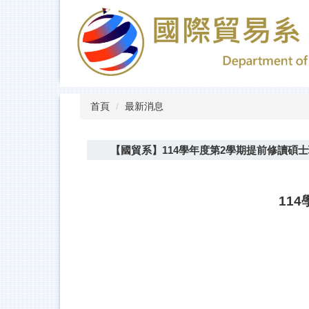
跳
到
主
要
內
容
區
首頁
最新消息
【國貿系】114學年度第2學期提前修讀碩
11