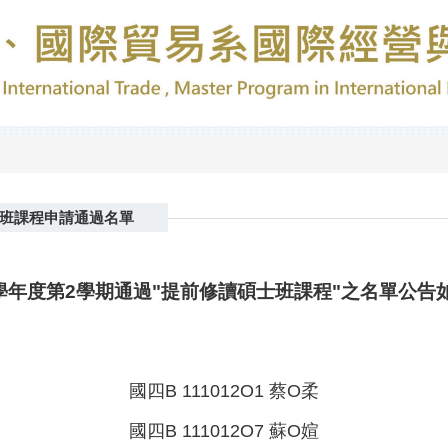
士班課程申請通過名單
4學年度第2學期通過"提前修讀碩士班課程"之名單公告
國四B 111012O1 蔡O柔
國四B 111012O7 蘇O媗