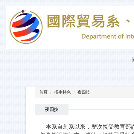
跳
到
主
要
內
容
區
首頁
招生特色
夜四技
夜四技
本系自創系以來，歷次接受教育部