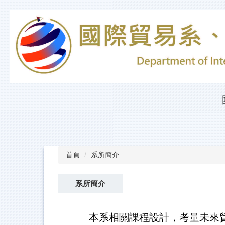
跳
到
主
要
內
容
區
首頁
系所簡介
系所簡介
本系相關課程設計，考量未來貿